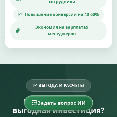
сотрудники
Повышение конверсии на 40-60%
Экономия на зарплатах
менеджеров
ВЫГОДА И РАСЧЕТЫ
Почему это самая
Задать вопрос ИИ
выгодная инвестиция?