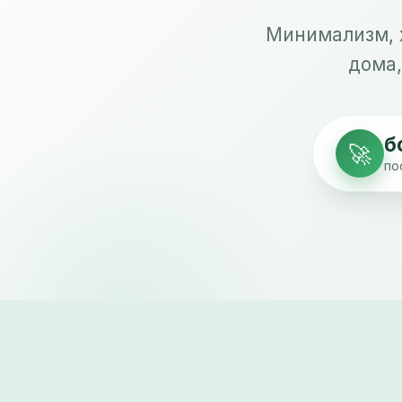
Минимализм, 
дома,
б
🚀
по