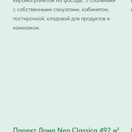
керамогранитом на фасаде, 5 спальнями
с собственными санузлами, кабинетом,
постирочной, кладовой для продуктов и
хаммамом.
Проект Дома Neo Classica 492 м²