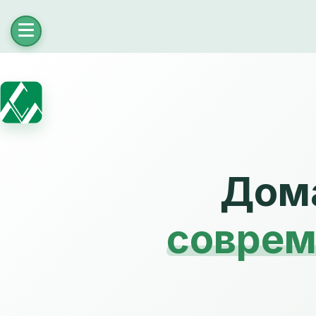
Дома
соврем