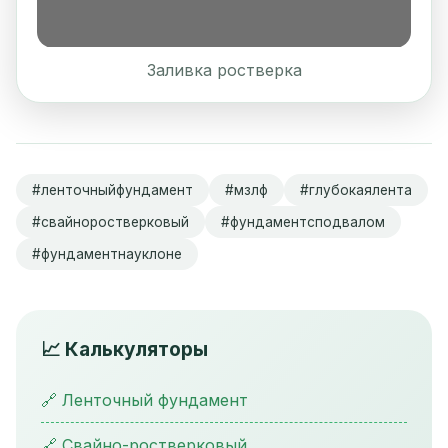
Заливка ростверка
#ленточныйфундамент
#мзлф
#глубокаялента
#свайноростверковый
#фундаментсподвалом
#фундаментнауклоне
📈 Калькуляторы
🔗 Ленточный фундамент
🔗 Свайно-ростверковый